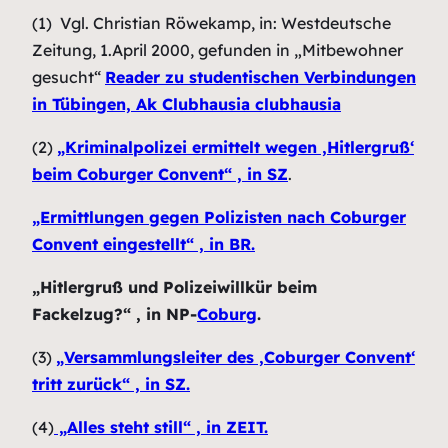
(1) Vgl. Christian Röwekamp, in: Westdeutsche
Zeitung, 1.April 2000, gefunden in „Mitbewohner
gesucht“
Reader zu studentischen Verbindungen
in Tübingen, Ak Clubhausia clubhausia
(2)
„Kriminalpolizei ermittelt wegen ‚Hitlergruß‘
beim Coburger Convent“ , in SZ
.
„Ermittlungen gegen Polizisten nach Coburger
Convent eingestellt“ , in BR.
„Hitlergruß und Polizeiwillkür beim
Fackelzug?“ , in NP-
Coburg
.
(3)
„Versammlungsleiter des ‚Coburger Convent‘
tritt zurück“ , in SZ.
(4)
„Alles steht still“ , in ZEIT.