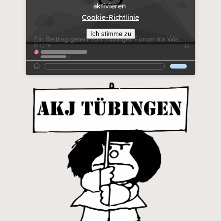
aktivieren
Cookie-Richtlinie
Ich stimme zu
Ein Beitrag geteilt von Tübinger Forum für Wissenschaftskulturen (@forum_f._wissenschaftskulturen)