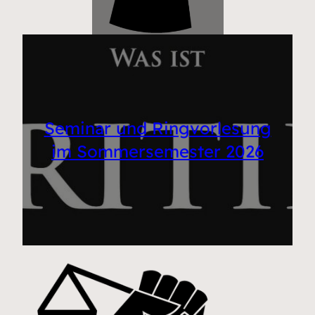
Seminar und Ringvorlesung
im Sommersemester 2026