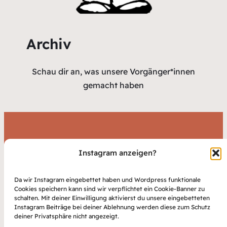
Archiv
Schau dir an, was unsere Vorgänger*innen
gemacht haben
Du bist interessiert? Komm
Instagram anzeigen?
vorbei!
Da wir Instagram eingebettet haben und Wordpress funktionale
Cookies speichern kann sind wir verpflichtet ein Cookie-Banner zu
schalten. Mit deiner Einwilligung aktivierst du unsere eingebetteten
Wir sind am 21.04.26 auf dem
Instagram Beiträge bei deiner Ablehnung werden diese zum Schutz
deiner Privatsphäre nicht angezeigt.
Alternativen Dies.