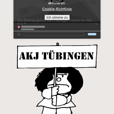
aktivieren
Cookie-Richtlinie
Ich stimme zu
Ein Beitrag geteilt von Tübinger Forum für Wissenschaftskulturen (@forum_f._wissenschaftskulturen)