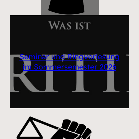
Seminar und Ringvorlesung
im Sommersemester 2026