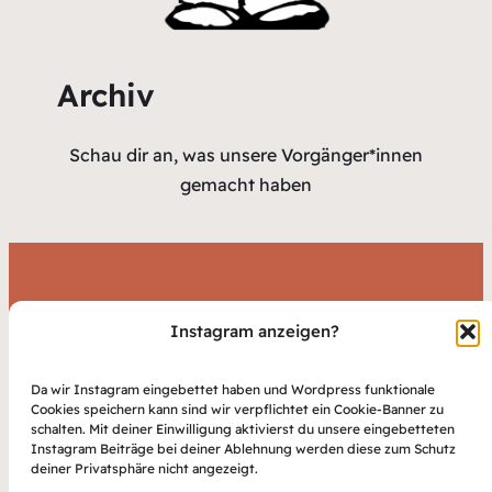
Archiv
Schau dir an, was unsere Vorgänger*innen
gemacht haben
Du bist interessiert? Komm
Instagram anzeigen?
vorbei!
Da wir Instagram eingebettet haben und Wordpress funktionale
Cookies speichern kann sind wir verpflichtet ein Cookie-Banner zu
schalten. Mit deiner Einwilligung aktivierst du unsere eingebetteten
Wir sind am 21.04.26 auf dem
Instagram Beiträge bei deiner Ablehnung werden diese zum Schutz
deiner Privatsphäre nicht angezeigt.
Alternativen Dies.